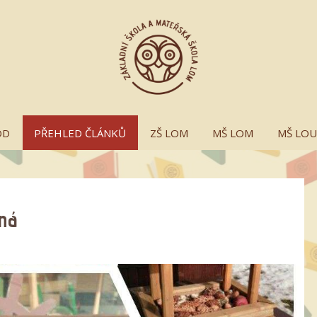
OD
PŘEHLED ČLÁNKŮ
ZŠ LOM
MŠ LOM
MŠ LO
ná