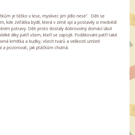
kům je těžko v lese, myslivec jim jídlo nese“. Děti se
om, kde zvířátka bydlí, která v zimě spí a postavily si medvědí
áněním potravy. Děti proto dostaly dobrovolný domácí úkol
Velké díky patří všem, kteří se zapojili. Poděkování patří také
ená krmítka a budky, všech tvarů a velikostí umístil
 a pozorovat, jak ptáčkům chutná.