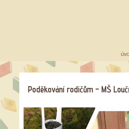
ÚV
Poděkování rodičům – MŠ Louč