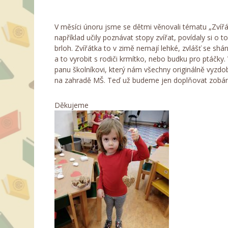
V měsíci únoru jsme se dětmi věnovali tématu „Zvířát
například učily poznávat stopy zvířat, povídaly si o t
brloh. Zvířátka to v zimě nemají lehké, zvlášť se sh
a to vyrobit s rodiči krmítko, nebo budku pro ptáčky. 
panu školníkovi, který nám všechny originálně vyzdob
na zahradě MŠ. Teď už budeme jen doplňovat zobání
Děkujeme