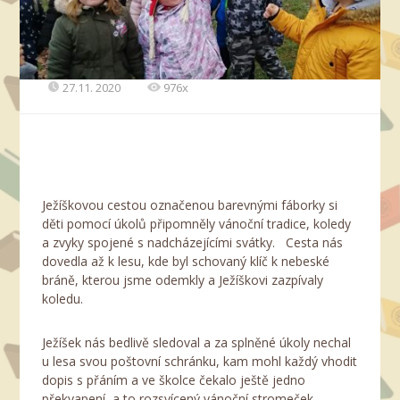
27.11. 2020
976x
Ježíškovou cestou označenou barevnými fáborky si
děti pomocí úkolů připomněly vánoční tradice, koledy
a zvyky spojené s nadcházejícími svátky. Cesta nás
dovedla až k lesu, kde byl schovaný klíč k nebeské
bráně, kterou jsme odemkly a Ježíškovi zazpívaly
koledu.
Ježíšek nás bedlivě sledoval a za splněné úkoly nechal
u lesa svou poštovní schránku, kam mohl každý vhodit
dopis s přáním a ve školce čekalo ještě jedno
překvapení, a to rozsvícený vánoční stromeček.