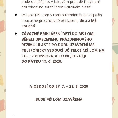
bude odhlášeno. V takovém případě tedy není
potřeba tuto skutečnost učitelkám hlásit.
Provoz MŠ Lom v tomto termínu bude zajištěn
současně pro závazně přihlášené
děti z MŠ
Loučná.
ZÁVAZNÉ PŘIHLÁŠENÍ DĚTÍ DO MŠ LOM
BĚHEM OMEZENÉHO PRÁZDNINOVÉHO
REŽIMU
HLASTE PO DOBU UZAVŘENÍ MŠ
TELEFONICKY VEDOUCÍ UČITELCE MŠ LOM
NA
TEL.: 731 659 574, A TO NEJPOZDĚJI
DO
PÁTKU 19. 6. 2020
.
V OBDOBÍ OD 27. 7. – 21. 8. 2020
BUDE MŠ LOM UZAVŘENA