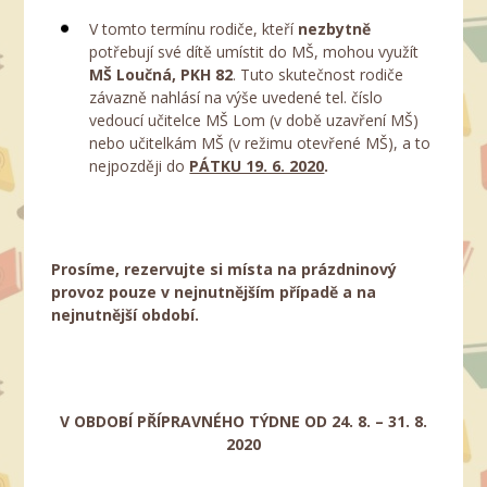
V tomto termínu rodiče, kteří
nezbytně
potřebují své dítě umístit do MŠ, mohou využít
MŠ Loučná, PKH 82
. Tuto skutečnost rodiče
závazně nahlásí na výše uvedené tel. číslo
vedoucí učitelce MŠ Lom (v době uzavření MŠ)
nebo učitelkám MŠ (v režimu otevřené MŠ), a to
nejpozději do
PÁTKU 19. 6. 2020
.
Prosíme, rezervujte si místa na prázdninový
provoz pouze v nejnutnějším případě a na
nejnutnější období.
V OBDOBÍ PŘÍPRAVNÉHO TÝDNE OD 24. 8. – 31. 8.
2020