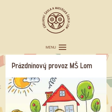
MENU
Prázdninový provoz MŠ Lom