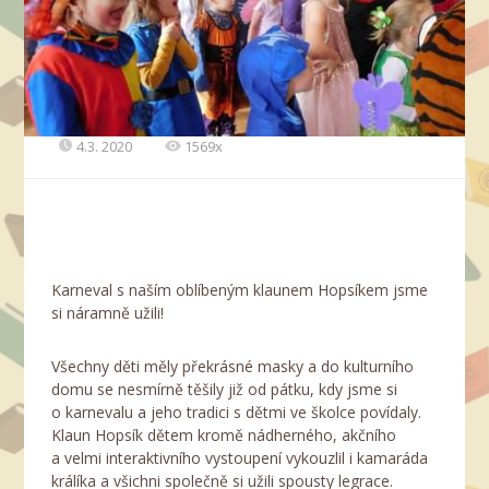
4.3. 2020
1569x
Karneval s naším oblíbeným klaunem Hopsíkem jsme
si náramně užili!
Všechny děti měly překrásné masky a do kulturního
domu se nesmírně těšily již od pátku, kdy jsme si
o karnevalu a jeho tradici s dětmi ve školce povídaly.
Klaun Hopsík dětem kromě nádherného, akčního
a velmi interaktivního vystoupení vykouzlil i kamaráda
králíka a všichni společně si užili spousty legrace.