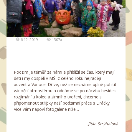
6.12. 2019
1307x
Podzim je téměř za námi a přiblížil se čas, který mají
děti i my dospělí v MŠ z celého roku nejraději –
advent a Vánoce. Dříve, než se necháme úplně pohltit
vánoční atmosférou a oddáme se po nácviku besídek
rozjímání u koled a zimního tvoření, chceme si
připomenout střípky naší podzimní práce s Dráčky.
Více vám napoví fotogalerie níže…
Jitka Strýhalová