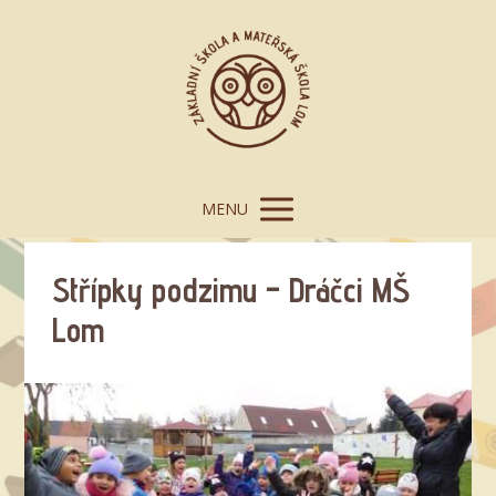
MENU
Střípky podzimu – Dráčci MŠ
Lom