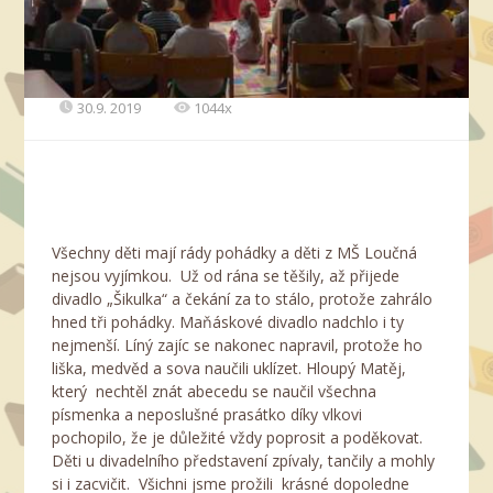
30.9. 2019
1044x
Všechny děti mají rády pohádky a děti z MŠ Loučná
nejsou vyjímkou. Už od rána se těšily, až přijede
divadlo „Šikulka“ a čekání za to stálo, protože zahrálo
hned tři pohádky. Maňáskové divadlo nadchlo i ty
nejmenší. Líný zajíc se nakonec napravil, protože ho
liška, medvěd a sova naučili uklízet. Hloupý Matěj,
který nechtěl znát abecedu se naučil všechna
písmenka a neposlušné prasátko díky vlkovi
pochopilo, že je důležité vždy poprosit a poděkovat.
Děti u divadelního představení zpívaly, tančily a mohly
si i zacvičit. Všichni jsme prožili krásné dopoledne