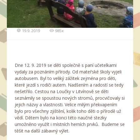
19.9. 2019
985x
Dne 12. 9. 2019 se děti společně s paní učetelkami
vydaly za poznáním přírody. Od mateřské školy vyjeli
autobusem. Byl to veliký zážitek zejména pro děti,
které jezdí s rodiči autem. Nadšením a radostí se tedy
nešetřilo. Cestou na Loučky v Litvínově se děti
seznámily se spoustou nových stromů, procvičovaly si
jejich názvy a vlastnosti. Velice milým překvapením
bylo pro všechny zjištění, kolik toho děti o přírodě už
vědí. Dětem bylo na konci této naučné stezky
umožněno využít i místních herních prvků. Budeme se
těšit na další zábavný výlet.