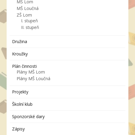
MŠ Lom
MŠ Loučná
ZŠ Lom
I. stupeň
II. stupeň
Družina
Kroužky
Plán činnosti
Plány MŠ Lom
Plány MŠ Loučná
Projekty
Školní klub
Sponzorské dary
Zápisy