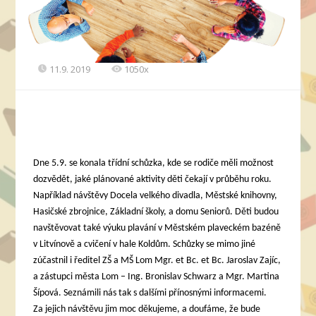
11.9. 2019
1050x
Dne 5.9. se konala třídní schůzka, kde se rodiče měli možnost
dozvědět, jaké plánované aktivity děti čekají v průběhu roku.
Například návštěvy Docela velkého divadla, Městské knihovny,
Hasičské zbrojnice, Základní školy, a domu Seniorů. Děti budou
navštěvovat také výuku plavání v Městském plaveckém bazéně
v Litvínově a cvičení v hale Koldům. Schůzky se mimo jiné
zúčastnil i ředitel ZŠ a MŠ Lom Mgr. et Bc. et Bc. Jaroslav Zajíc,
a zástupci města Lom – Ing. Bronislav Schwarz a Mgr. Martina
Šípová. Seznámili nás tak s dalšími přínosnými informacemi.
Za jejich návštěvu jim moc děkujeme, a doufáme, že bude