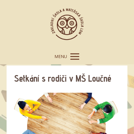
MENU
Setkání s rodiči v MŠ Loučné