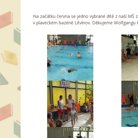
Na začátku června se jedno vybrané dítě z naší MŠ 
v plaveckém bazéně Litvínov. Děkujeme Wolfgangu R