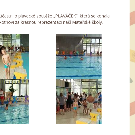
zúčastnilo plavecké soutěže „PLAVÁČEK“, která se konala
othovi za krásnou reprezentaci naší Mateřské školy.