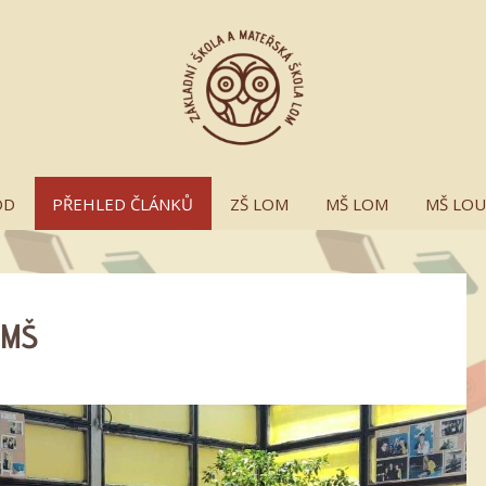
OD
PŘEHLED ČLÁNKŮ
ZŠ LOM
MŠ LOM
MŠ LO
 MŠ