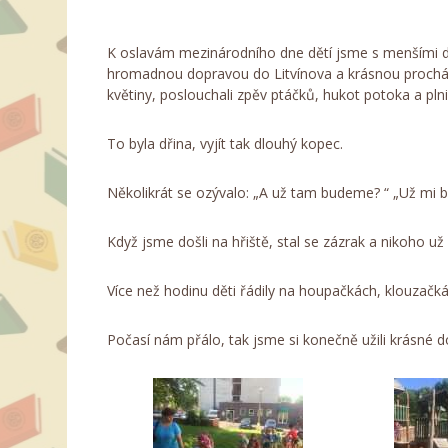
K oslavám mezinárodního dne dětí jsme s menšími d
hromadnou dopravou do Litvínova a krásnou prochá
květiny, poslouchali zpěv ptáčků, hukot potoka a pln
To byla dřina, vyjít tak dlouhý kopec.
Několikrát se ozývalo: „A už tam budeme? “ „Už mi bo
Když jsme došli na hřiště, stal se zázrak a nikoho už
Více než hodinu děti řádily na houpačkách, klouzačká
Počasí nám přálo, tak jsme si konečně užili krásné d