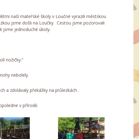
ětmi naší mateřské školy v Loučné vyrazili městskou
zkou jsme došli na Loučky. Cestou jsme pozorovali
ili jsme jednoduché úkoly.
lí nožičky.“
 nohy nebolely.
ch a zdolávaly překážky na průlezkách .
opoledne v přírodě.