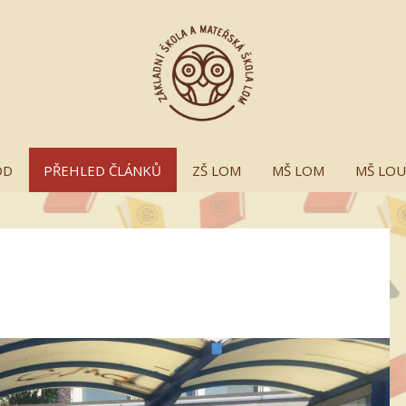
OD
PŘEHLED ČLÁNKŮ
ZŠ LOM
MŠ LOM
MŠ LO