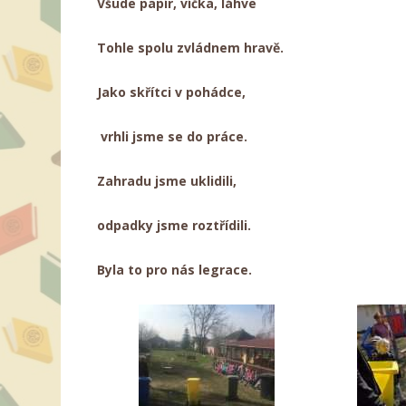
Všude papír, víčka, láhve
Tohle spolu zvládnem hravě.
Jako skřítci v pohádce,
vrhli jsme se do práce.
Zahradu jsme uklidili,
odpadky jsme roztřídili.
Byla to pro nás legrace.