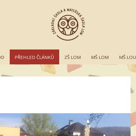
OD
PŘEHLED ČLÁNKŮ
ZŠ LOM
MŠ LOM
MŠ LO