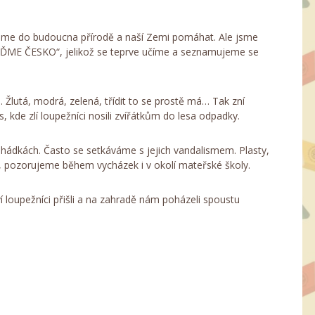
ceme do budoucna přírodě a naší Zemi pomáhat. Ale jsme
KLIĎME ČESKO“, jelikož se teprve učíme a seznamujeme se
. Žlutá, modrá, zelená, třídit to se prostě má… Tak zní
, kde zlí loupežníci nosili zvířátkům do lesa odpadky.
 pohádkách. Často se setkáváme s jejich vandalismem. Plasty,
uji, pozorujeme během vycházek i v okolí mateřské školy.
 loupežníci přišli a na zahradě nám poházeli spoustu