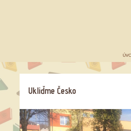
ÚV
Ukliďme Česko