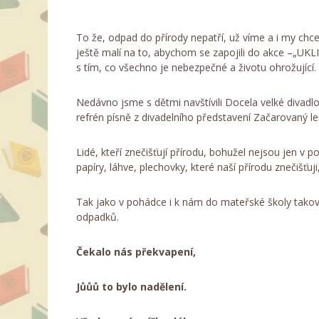
To že, odpad do přírody nepatří, už víme a i my ch
ještě malí na to, abychom se zapojili do akce –„U
s tím, co všechno je nebezpečné a životu ohrožující.
Nedávno jsme s dětmi navštívili Docela velké divadlo
refrén písně z divadelního představení Začarovaný les
Lidé, kteří znečišťují přírodu, bohužel nejsou jen v
papíry, láhve, plechovky, které naší přírodu znečišť
Tak jako v pohádce i k nám do mateřské školy takoví
odpadků.
Čekalo nás překvapení,
Jůůů to bylo nadělení.