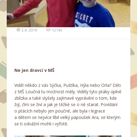
2.4. 2019
1219x
Ne jen dravci v MŠ
Viděl někdo z vás Sýčka, Puštíka, Hýla nebo Orla? Děti
z MŠ Loučná tu možnost měly. Viděly tyto ptáky úplně
zblízka a také slyšely zajímavé vyprávění o tom, kde
žijí, čím se živí a jak je těžké se o ně starat. Povídání
o ptácích nebylo jen poučné, ale byla i legrace
a dětem se nejvíce líbil velký papoušek Ara, se kterým
se ti odvážní mohli i vyfotit.