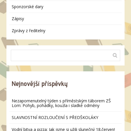
Sponzorské dary
Zápisy
Zprávy z ředitelny
Nejnovější příspěvky
Nezapomenutelný týden s příměstským táborem ZŠ
Lom: Pohyb, pohádky, kouzla i sladké odměny
SLAVNOSTNÍ ROZLOUČENÍ S PŘEDŠKOLÁKY
Vodní bitva a pizza: Jak jsme si užili slunečný 18.červen!