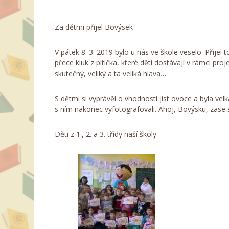
Za dětmi přijel Bovýsek
V pátek 8. 3. 2019 bylo u nás ve škole veselo. Přijel
přece kluk z pitíčka, které děti dostávají v rámci pr
skutečný, veliký a ta veliká hlava…
S dětmi si vyprávěl o vhodnosti jíst ovoce a byla velk
s ním nakonec vyfotografovali. Ahoj, Bovýsku, zase 
Děti z 1., 2. a 3. třídy naší školy