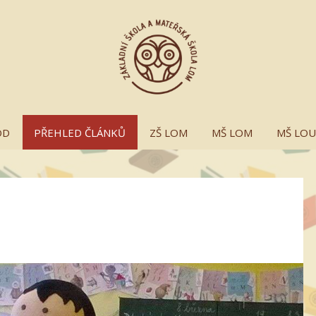
OD
PŘEHLED ČLÁNKŮ
ZŠ LOM
MŠ LOM
MŠ LO