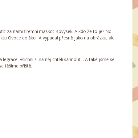
 totiž za námi firemní maskot Bovýsek. A kdo že to je? No
ojektu Ovoce do škol. A vypadal přesně jako na obrázku, ale
á legrace. Všichni si na něj chtěli sáhnout… A také jsme se
se těšíme příště….