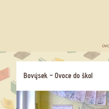
ÚV
Bovýsek – Ovoce do škol