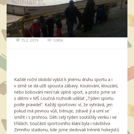
15.2. 2019
1380x
Každé roční období vybízí k jinému druhu sportu a i
v zimě se dá užít spousta zábavy. Koulování, klouzání,
nebo bobování není tak úplně sport, a proto jsme se
s dětmi v MŠ Loučná rozhodli udělat „Týden sportu
podle pravidel“. Každý sportovec ví, že vyhrává, jen
pokud má pevnou vůli, trénuje, zdravě jí a umí se
smířit i s prohrou. Děti celý týden soutěžily venku i ve
třídách. Součástí sportovního klání byla i návštěva
Zimního stadionu, kde jsme sledovali trénink hokejistů