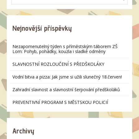
Nejnovější příspěvky
Nezapomenutelný týden s příměstským táborem ZŠ
Lom: Pohyb, pohádky, kouzla i sladké odměny
SLAVNOSTNÍ ROZLOUČENÍ S PŘEDŠKOLÁKY
Vodní bitva a pizza: Jak jsme si užili slunečný 18.červen!
Zahradní slavnost a slavnostní šerpování předškoláků
PREVENTIVNÍ PROGRAM S MĚSTSKOU POLICIÍ
Archivy