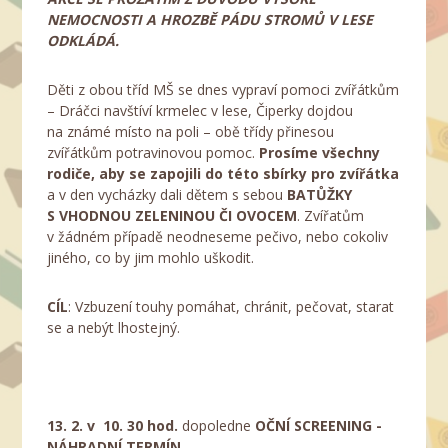
NEMOCNOSTI A HROZBĚ PÁDU STROMŮ V LESE
ODKLÁDÁ.
Děti z obou tříd MŠ se dnes vypraví pomoci zvířátkům
– Dráčci navštíví krmelec v lese, Čiperky dojdou
na známé místo na poli – obě třídy přinesou
zvířátkům potravinovou pomoc.
Prosíme všechny
rodiče, aby se zapojili do této sbírky pro zvířátka
a v den vycházky dali dětem s sebou
BATŮŽKY
S VHODNOU ZELENINOU ČI OVOCEM
. Zvířatům
v žádném případě neodneseme pečivo, nebo cokoliv
jiného, co by jim mohlo uškodit.
CÍL
: Vzbuzení touhy pomáhat, chránit, pečovat, starat
se a nebýt lhostejný.
13. 2. v 10. 30 hod.
dopoledne
OČNÍ SCREENING -
NÁHRADNÍ TERMÍN