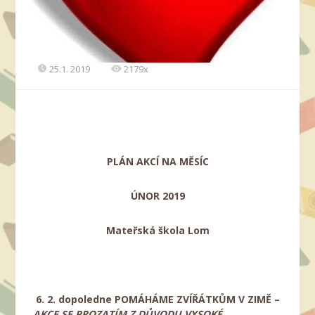
25.1. 2019
2179x
PLÁN AKCÍ NA MĚSÍC
ÚNOR 2019
Mateřská škola Lom
6.
2. dopoledne
POMÁHÁME ZVÍŘÁTKŮM V ZIMĚ –
AKCE SE PROZATÍM Z DŮVODU VYSOKÉ