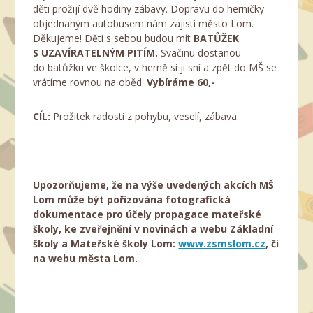
děti prožijí dvě hodiny zábavy. Dopravu do herničky
objednaným autobusem nám zajistí město Lom.
Děkujeme! Děti s sebou budou mít
BATŮŽEK
S UZAVÍRATELNÝM PITÍM.
Svačinu dostanou
do batůžku ve školce, v herně si ji sní a zpět do MŠ se
vrátíme rovnou na oběd.
Vybíráme 60,-
CÍL:
Prožitek radosti z pohybu, veselí, zábava.
Upozorňujeme, že na výše uvedených akcích MŠ
Lom může být pořizována fotografická
dokumentace pro účely propagace mateřské
školy, ke zveřejnění v novinách a webu Základní
školy a Mateřské školy Lom:
www.zsmslom.cz
, či
na webu města Lom.