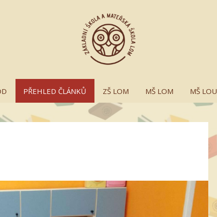
OD
PŘEHLED ČLÁNKŮ
ZŠ LOM
MŠ LOM
MŠ LO