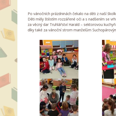
Po vánočních prázdninách čekalo na děti z naší škol
Děti měly štěstím rozzářené oči a s nadšením se vrh
za věcný dar Truhlářství Harald – sektorovou kuchyň
díky také za vánoční strom manželům Suchopárový