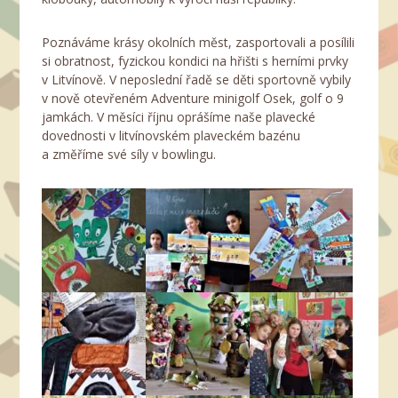
Poznáváme krásy okolních měst, zasportovali a posílili
si obratnost, fyzickou kondici na hřišti s herními prvky
v Litvínově. V neposlední řadě se děti sportovně vybily
v nově otevřeném Adventure minigolf Osek, golf o 9
jamkách. V měsíci říjnu oprášíme naše plavecké
dovednosti v litvínovském plaveckém bazénu
a změříme své síly v bowlingu.