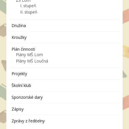
ZŠ Lom
I. stupeň
II. stupeň
Družina
Kroužky
Plán činnosti
Plány MŠ Lom
Plány MŠ Loučná
Projekty
Školní klub
Sponzorské dary
Zápisy
Zprávy z ředitelny