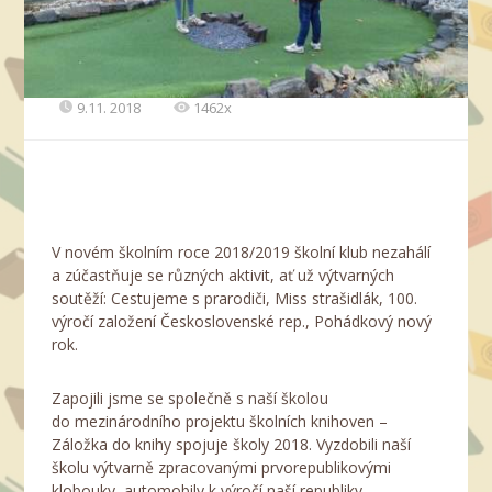
9.11. 2018
1462x
V novém školním roce 2018/2019 školní klub nezahálí
a zúčastňuje se různých aktivit, ať už výtvarných
soutěží: Cestujeme s prarodiči, Miss strašidlák, 100.
výročí založení Československé rep., Pohádkový nový
rok.
Zapojili jsme se společně s naší školou
do mezinárodního projektu školních knihoven –
Záložka do knihy spojuje školy 2018. Vyzdobili naší
školu výtvarně zpracovanými prvorepublikovými
klobouky, automobily k výročí naší republiky.