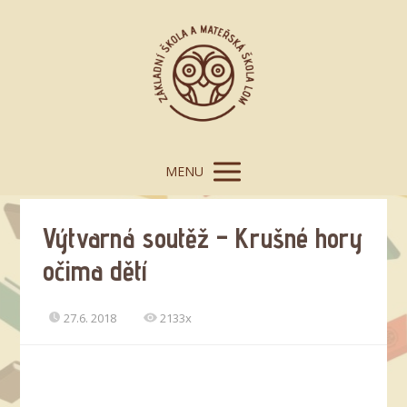
MENU
Výtvarná soutěž – Krušné hory
očima dětí
27.6. 2018
2133x