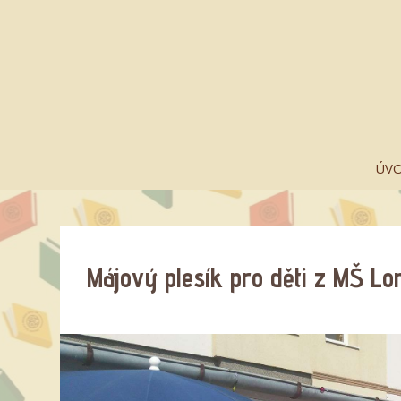
ÚV
Májový plesík pro děti z MŠ Lo