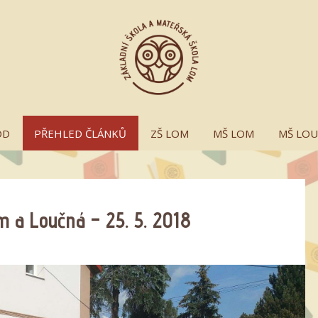
OD
PŘEHLED ČLÁNKŮ
ZŠ LOM
MŠ LOM
MŠ LO
m a Loučná – 25. 5. 2018