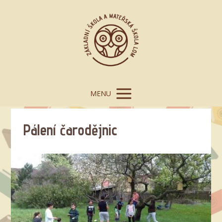
MENU
Pálení čarodějnic