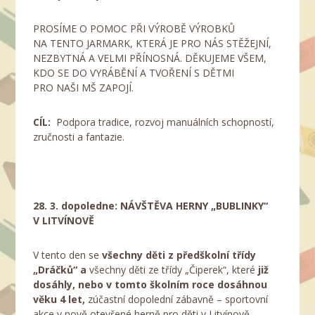
PROSÍME O POMOC PŘI VÝROBĚ VÝROBKŮ
NA TENTO JARMARK, KTERÁ JE PRO NÁS STĚŽEJNÍ,
NEZBYTNÁ A VELMI PŘÍNOSNÁ. DĚKUJEME VŠEM,
KDO SE DO VYRÁBĚNÍ A TVOŘENÍ S DĚTMI
PRO NAŠI MŠ ZAPOJÍ.
CÍL:
Podpora tradice, rozvoj manuálních schopností,
zručnosti a fantazie.
28. 3. dopoledne: NÁVŠTĚVA HERNY „BUBLINKY“
V LITVÍNOVĚ
V tento den se
všechny děti z předškolní třídy
„Dráčků“ a
všechny děti ze třídy „Čiperek“, které
již
dosáhly, nebo v tomto školním roce dosáhnou
věku 4 let,
zúčastní dopolední zábavně – sportovní
akce v nově otevřené herně pro děti v Litvínově.