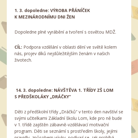
1. 3. dopoledne:
VÝROBA PŘÁNÍČEK
K MEZINÁRODNÍMU DNI ŽEN
Dopoledne plné vyrábění a tvoření s osvětou MDŽ.
CÍL:
Podpora vzdělání v oblasti dění ve světě kolem
nás, projev díků nejdůležitějším ženám v našich
životech.
14.
3. dopoledne: NÁVŠTĚVA 1. TŘÍDY ZŠ LOM
S PŘEDŠKOLÁKY „DRÁČKY“
Děti z předškolní třídy „Dráčků“ v tento den navštíví se
svými učitelkami Základní školu Lom, kde pro ně bude
v 1. třídě zajištěn zábavně-vzdělávací motivační
program. Děti se seznámí s prostředím školy, jejími
pravidly, způsobem výuky, podívají se, jak probíhá