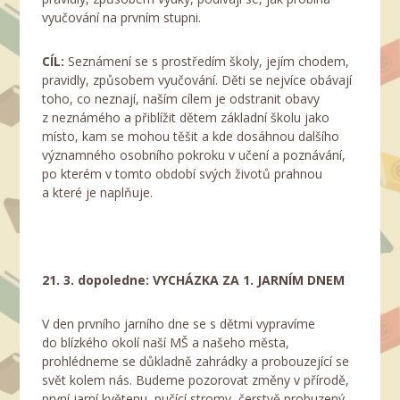
vyučování na prvním stupni.
CÍL:
Seznámení se s prostředím školy, jejím chodem,
pravidly, způsobem vyučování. Děti se nejvíce obávají
toho, co neznají, naším cílem je odstranit obavy
z neznámého a přiblížit dětem základní školu jako
místo, kam se mohou těšit a kde dosáhnou dalšího
významného osobního pokroku v učení a poznávání,
po kterém v tomto období svých životů prahnou
a které je naplňuje.
21. 3. dopoledne:
VYCHÁZKA ZA 1. JARNÍM DNEM
V den prvního jarního dne se s dětmi vypravíme
do blízkého okolí naší MŠ a našeho města,
prohlédneme se důkladně zahrádky a probouzející se
svět kolem nás. Budeme pozorovat změny v přírodě,
první jarní květenu, pučící stromy, čerstvě probuzený