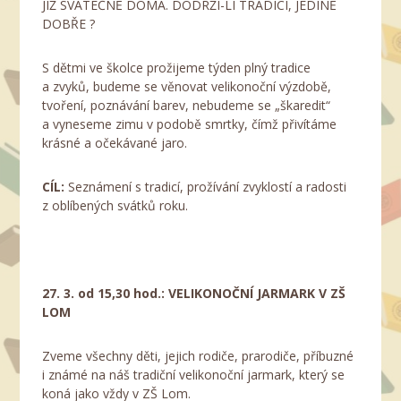
JIŽ SVÁTEČNĚ DOMA. DODRŽÍ-LI TRADICI, JEDINĚ
DOBŘE ?
S dětmi ve školce prožijeme týden plný tradice
a zvyků, budeme se věnovat velikonoční výzdobě,
tvoření, poznávání barev, nebudeme se „škaredit“
a vyneseme zimu v podobě smrtky, čímž přivítáme
krásné a očekávané jaro.
CÍL:
Seznámení s tradicí, prožívání zvyklostí a radosti
z oblíbených svátků roku.
27. 3. od 15,30 hod.: VELIKONOČNÍ JARMARK V ZŠ
LOM
Zveme všechny děti, jejich rodiče, prarodiče, příbuzné
i známé na náš tradiční velikonoční jarmark, který se
koná jako vždy v ZŠ Lom.