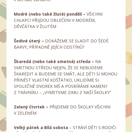
Modré (nebo také žluté) pondělí –
VŠICHNI
CHLAPCI PŘIJDOU OBLEČENI V MODRÉM,
DĚVČÁTKA V ŽLUTÉM
Šedivé úterý –
DOKÁŽEME SE SLADIT DO ŠEDÉ
BARVY, PŘÍPADNĚ JEJÍCH ODSTÍNŮ?
Škaredá (nebo také smetná) středa –
NA
SMETNOU STŘEDU NEJEN, ŽE SE NEBUDEME
ŠKAREDIT A BUDEME SE SMÁT, ALE DĚTI SI MOHOU
PŘINÉST VLASTNÍ KOŠŤÁTKO, UKLIDÍME SI
SPOLEČNĚ DVOREK MŠ A POSBÍRÁME KAMENY
Z TRÁVNÍKU – „VYMETEME ZIMU Z NAŠÍ ŠKOLKY“
Zelený čtvrtek –
PŘIJDEME DO ŠKOLKY VŠICHNI
V ZELENÉM
Velký pátek a Bílá sobota
– STRÁVÍ DĚTI S RODIČI