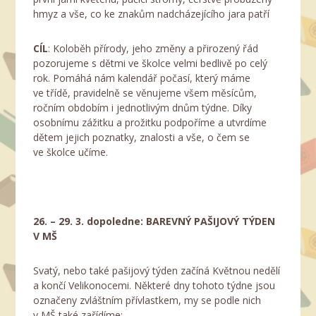
hmyz a vše, co ke znakům nadcházejícího jara patří
CÍL
: Koloběh přírody, jeho změny a přirozený řád
pozorujeme s dětmi ve školce velmi bedlivě po celý
rok. Pomáhá nám kalendář počasí, který máme
ve třídě, pravidelně se věnujeme všem měsícům,
ročním obdobím i jednotlivým dnům týdne. Díky
osobnímu zážitku a prožitku podpoříme a utvrdíme
dětem jejich poznatky, znalosti a vše, o čem se
ve školce učíme.
26. – 29. 3. dopoledne: BAREVNÝ PAŠIJOVÝ TÝDEN
V MŠ
Svatý, nebo také pašijový týden začíná Květnou nedělí
a končí Velikonocemi. Některé dny tohoto týdne jsou
označeny zvláštním přívlastkem, my se podle nich
v MŠ také zařídíme: