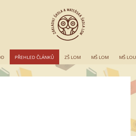
OD
PŘEHLED ČLÁNKŮ
ZŠ LOM
MŠ LOM
MŠ LO