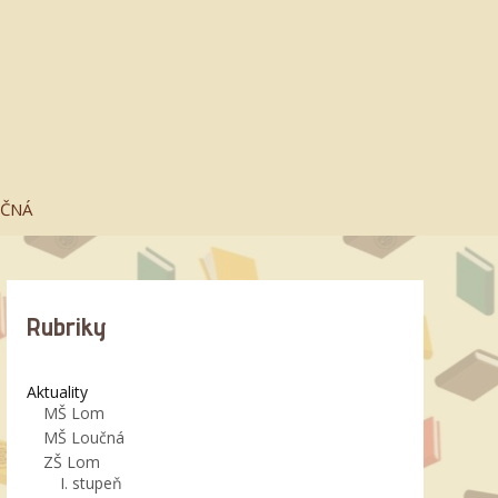
UČNÁ
Rubriky
Aktuality
MŠ Lom
MŠ Loučná
ZŠ Lom
I. stupeň