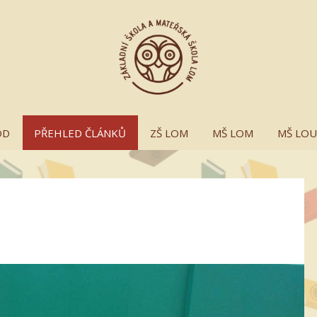
OD
PŘEHLED ČLÁNKŮ
ZŠ LOM
MŠ LOM
MŠ LO