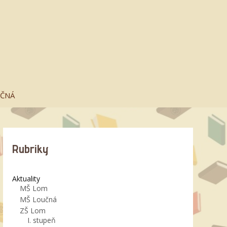
UČNÁ
Rubriky
Aktuality
MŠ Lom
MŠ Loučná
ZŠ Lom
I. stupeň