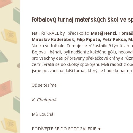
Fotbalový turnaj mateřských škol ve s
Na TŘI KRÁLE byli předškoláci
Matěj Henzl, Tomáš
Miroslav Kadeřábek, Filip Pipota, Petr Peksa, 
školku ve fotbale. Turnaje se zúčastnilo 9 týmů z ma
Bojovali, běhali, byli nadšeni z každého gólu, hecoval
pro všechny děti připraveny překážkové dráhy a různé
ze tří, vrátili se do školky spokojení. Měli radost z 
jsme pozvání na další turnaj, který se bude konat n
Už se těšíme!!!
K. Chalupná
MŠ Loučná
PODÍVEJTE SE DO FOTOGALERIE ▼