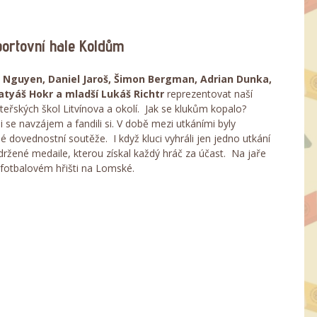
portovní hale Koldům
 Nguyen, Daniel Jaroš, Šimon Bergman, Adrian Dunka,
Matyáš Hokr a mladší Lukáš Richtr
reprezentovat naší
teřských škol Litvínova a okolí. Jak se klukům kopalo?
i se navzájem a fandili si. V době mezi utkáními byly
 dovednostní soutěže. I když kluci vyhráli jen jedno utkání
obdržené medaile, kterou získal každý hráč za účast. Na jaře
a fotbalovém hřišti na Lomské.